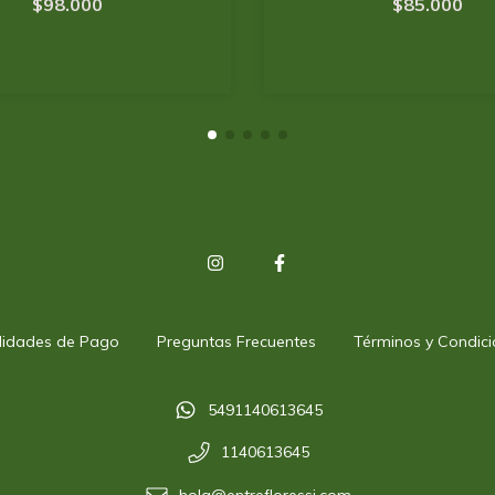
$98.000
$85.000
ilidades de Pago
Preguntas Frecuentes
Términos y Condici
5491140613645
1140613645