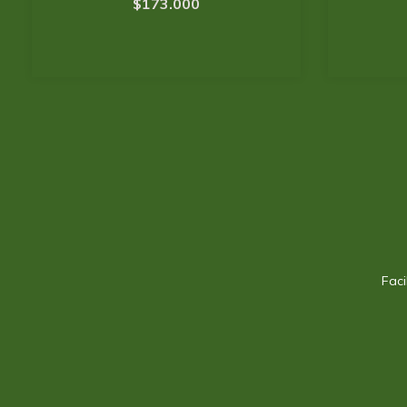
$173.000
Fac