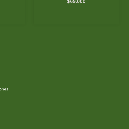
$69.000
ones