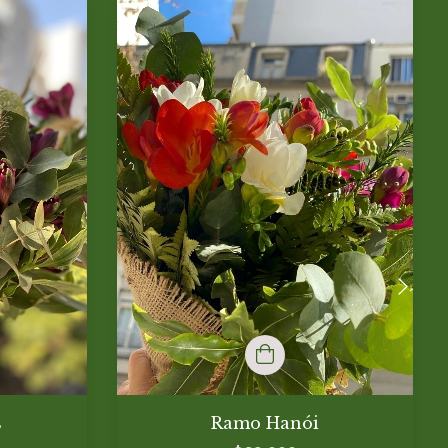
s
Ramo Hanói