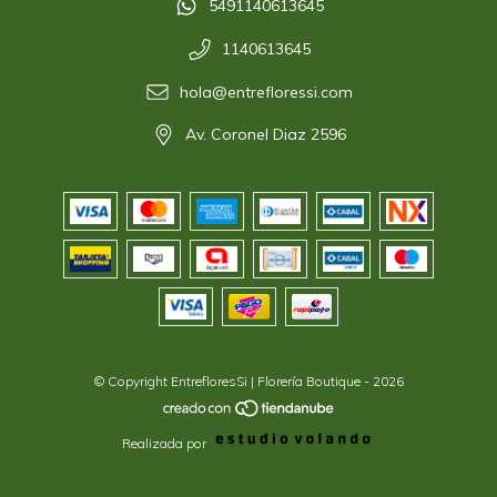
5491140613645
1140613645
hola@entrefloressi.com
Av. Coronel Diaz 2596
© Copyright EntrefloresSi | Florería Boutique - 2026
Realizada por